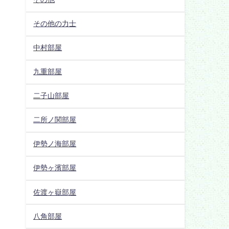
その他の力士
中村部屋
九重部屋
二子山部屋
二所ノ関部屋
伊勢ノ海部屋
伊勢ヶ濱部屋
佐渡ヶ嶽部屋
八角部屋