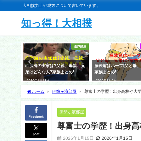
大相撲力士や親方について書いています。
知っ得！大相撲
安治川部屋
鳴戸部屋
中学、高
欧勝海の実家は?父親、母親、兄
藤凌駕はハーフ!父と母、
弟はどんな人?家族まとめ!
家族まとめ!
2026年1月13日
2026年3月5日
ホーム
伊勢ヶ濱部屋
尊富士の学歴！出身高校や大
伊勢ヶ濱部屋
Facebook
尊富士の学歴！出身高
post
2026年1月15日
2026年1月15日