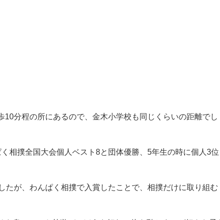
歳の時に相撲を始めました。
があり、プロ入りを目指しましたが、身長が足りなかったため
夢を託したのです。
わけのわからないまま道場へ連れて行かれたそうです（笑）。
もやめられない状況だったので、毎晩泣きながら練習をしてい
、尊富士関は相撲をやることはなかったのかもしれませんね。
木小学校
に入学しました。