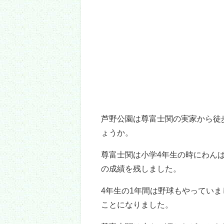
出身小学校
尊富士関は祖父に勧められて、6
祖父はアマチュアで国体出場経験
念し、孫の尊富士関にプロ入りの
尊富士関は物に釣られて、最初は
そして幼少期は相撲をやめたくて
そう。
祖父が相撲の指導者でなかったら
尊富士関は
青森県五所川原市立金