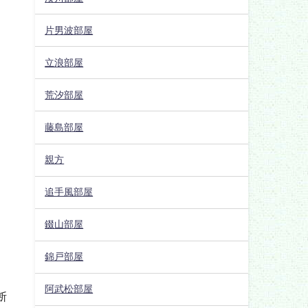
ち
片男波部屋
立浪部屋
荒汐部屋
藤島部屋
親方
追手風部屋
錣山部屋
錦戸部屋
阿武松部屋