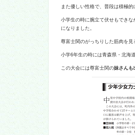
尊富士関は小学4年生の時にわん
の成績を残しました。
4年生の1年間は野球もやってい
ことになりました。
尊富士関は小さい頃からゲームよ
ったそうです。
小学5年生からはつがる市にある
当時の尊富士関を指導した監督は
相撲は上手だけど、強くはな
体が硬くて、腕立て伏せもで
負けん気が強くて、一回負け