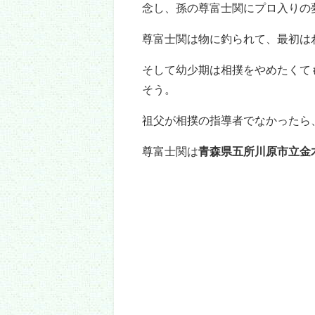
目次
[
非表示
]
1.
尊富士の学歴
1.1.
出身小学校
1.2.
出身中学校
1.3.
出身高校
1.4.
出身大学
2.
プロフィール
3.
尊富士の学歴（出身高校・大学
尊富士の学歴