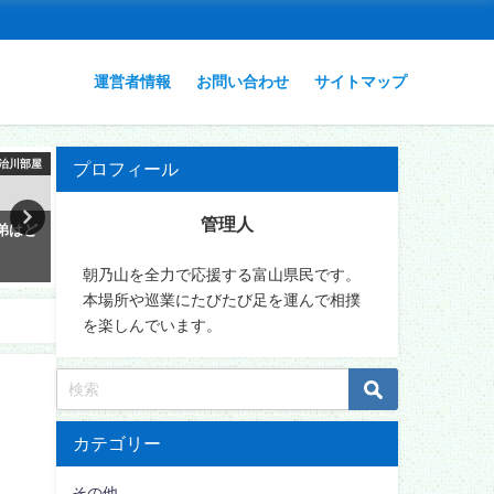
運営者情報
お問い合わせ
サイトマップ
治川部屋
安治川部屋
安
プロフィール
管理人
弟はど
安青錦の背中と肩のあざはタト
安青錦の学歴は？出身中学
ゥー?それともただの傷跡?
校、大学まとめ！
朝乃山を全力で応援する富山県民です。
2026年1月16日
2026年1月16日
本場所や巡業にたびたび足を運んで相撲
を楽しんでいます。
カテゴリー
その他