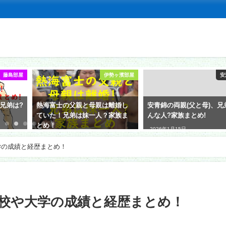
藤島部屋
伊勢ヶ濱部屋
安
兄弟は?
熱海富士の父親と母親は離婚し
安青錦の両親(父と母)、兄
ていた！兄弟は妹一人？家族ま
んな人?家族まとめ!
とめ！
2026年1月15日
2026年1月22日
学の成績と経歴まとめ！
校や大学の成績と経歴まとめ！