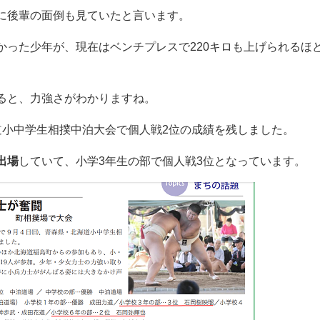
ぱく相撲全国大会個人ベスト8と団体優勝、5年生の時に個人3位
ましたが、わんぱく相撲で入賞したことで、相撲だけに取り組む
りも鬼ごっこや外遊びのほうを好む、体を動かすのが好きな子
旭富士ジュニアクラブに所属し、相撲を習いました。
次のように見ていたそうです。
らないだろうな。
きなかったし、股割りも足を広げたら頭が動かなかった。
た相手には「次は絶対負けない」という気持ちがあった。鍛え