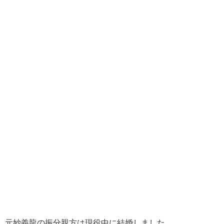
元妙義龍の振分親方は現役中に結婚しました。