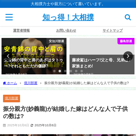
大相撲力士や親方について書いています。
知っ得！大相撲
運営者情報
お問い合わせ
サイトマップ
安治川部屋
藤島部屋
安青錦の背中と肩のあざはタトゥ
藤凌駕はハーフ!父と母、兄弟は?
ー?それともただの傷跡?
家族まとめ!
2026年1月16日
2026年3月5日
ホーム
境川部屋
振分親方(妙義龍)が結婚した嫁はどんな人で子供の数は?
境川部屋
振分親方(妙義龍)が結婚した嫁はどんな人で子供
の数は?
2025年10月6日
2025年10月6日