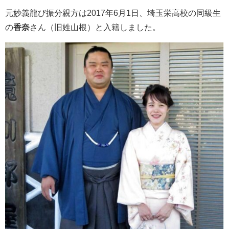
元妙義龍び振分親方は2017年6月1日、埼玉栄高校の同級生
の
香奈
さん（旧姓山根）と入籍しました。