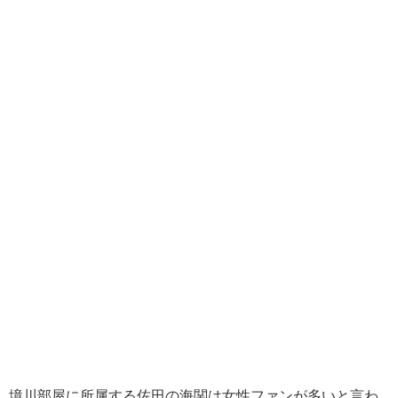
境川部屋に所属する佐田の海関は女性ファンが多いと言わ