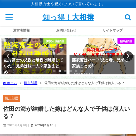
大相撲力士や親方について書いています。
知っ得！大相撲
運営者情報
お問い合わせ
サイトマップ
伊勢ヶ濱部屋
藤島部屋
熱海富士の父親と母親は離婚して
藤凌駕はハーフ!父と母、兄弟は?
いた！兄弟は妹一人？家族まと
家族まとめ!
め！
2026年3月5日
2026年1月22日
ホーム
境川部屋
佐田の海が結婚した嫁はどんな人で子供は何人いる？
境川部屋
佐田の海が結婚した嫁はどんな人で子供は何人い
る？
2026年1月18日
2026年1月18日