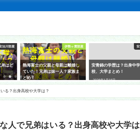
安治川部屋
伊勢ヶ濱部屋
安
兄弟はど
熱海富士の父親と母親は離婚し
安青錦の学歴は？出身中
ていた！兄弟は妹一人？家族ま
校、大学まとめ！
とめ！
2026年1月16日
2026年1月22日
はいる？出身高校や大学は？
な人で兄弟はいる？出身高校や大学は