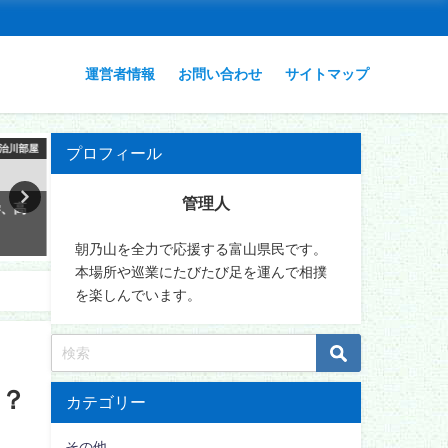
運営者情報
お問い合わせ
サイトマップ
治川部屋
安治川部屋
プロフィール
管理人
学、高
安青錦の背中と肩のあざはタト
藤凌駕はハーフ!父と母、兄
ゥー?それともただの傷跡?
家族まとめ!
朝乃山を全力で応援する富山県民です。
2026年1月16日
2026年3月5日
本場所や巡業にたびたび足を運んで相撲
を楽しんでいます。
？
カテゴリー
その他