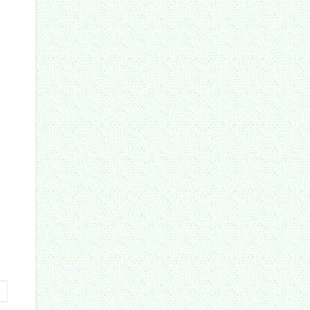
徳
。
終