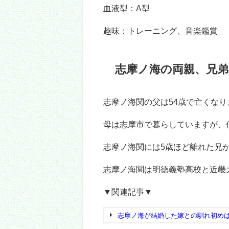
出身高校と大学
志摩ノ海関は1989年7月11日、
志摩市立布施田小学校と志摩市立
義塾高校
に進学しました。
明徳義塾高校と言えば元横綱・朝
志摩ノ海関は高校卒業後に入門す
わったため、諦めたそうです。
その後
近畿大学経営学部
に進学し