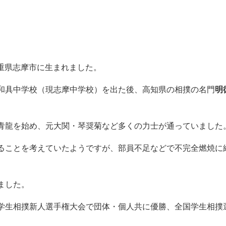
、実家の目の前は海で、父は
漁師
をされていたそうです。
を獲られていたのではないでしょうか。
が好き
だそうです（笑）。刺し身や焼き魚は大丈夫なのかな？
もお墓参りに行くそうです。きっと相撲の結果を父に報告した
です。職業は何をされているのかはわかりませんでした。
はいつも、
風邪をひかないようと大量のマスクを渡していたそ
わかりますね。