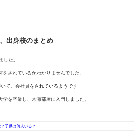
三重県志摩市に生まれました。
和具中学校（現志摩中学校）を出た後、高知県の相撲の名門
明
青龍を始め、元大関・琴奨菊など多くの力士が通っていました
ることを考えていたようですが、部員不足などで不完全燃焼に
ました。