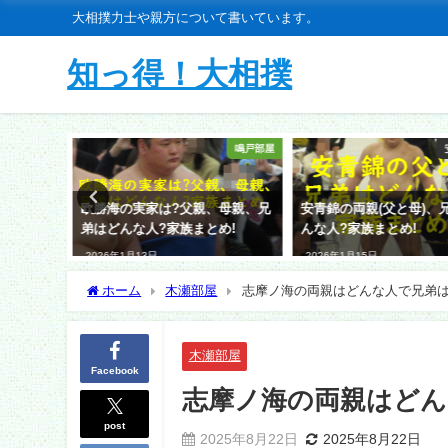
大相撲力士や親方について書いています。
知っ得！大相撲
藤島部屋
鳴戸部屋
、兄弟は?
欧勝海の実家は?父親、母親、兄
安青錦の両親(父と母)、
弟はどんな人?家族まとめ!
んな人?家族まとめ!
2026年1月13日
2026年1月15日
ホーム
木瀬部屋
志摩ノ海の両親はどんな人で兄弟
木瀬部屋
Facebook
志摩ノ海の両親はどん
post
2025年8月22日
2025年8月22日