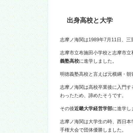
志摩ノ海関は三重県志摩市出身で
新鮮な魚や伊勢海老、アワビなど
でも志摩ノ海関は
寿司が嫌いで肉
志摩ノ海関は地元に帰ると、いつ
しているのでしょうね。
志摩ノ海関の母の名前は
恵子
さん
母は志摩ノ海関に差し入れする時
です。
息子の体を気づかっていることが
志摩ノ海の兄弟