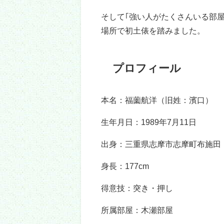
志摩ノ海関には5つほど上の
兄
が
名前は
裕
さんで、会社員をされて
お兄さんも志摩ノ海関の活躍を楽