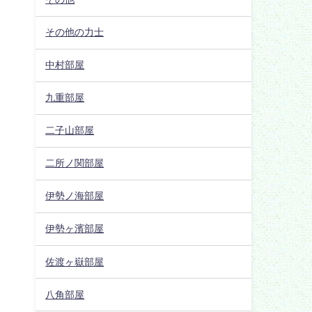
その他の力士
中村部屋
九重部屋
二子山部屋
二所ノ関部屋
伊勢ノ海部屋
伊勢ヶ濱部屋
佐渡ヶ嶽部屋
八角部屋