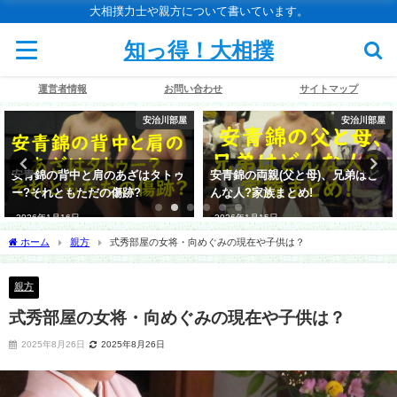
大相撲力士や親方について書いています。
知っ得！大相撲
運営者情報
お問い合わせ
サイトマップ
安治川部屋
安治川部屋
安青錦の背中と肩のあざはタトゥ
安青錦の両親(父と母)、兄弟はど
ー?それともただの傷跡?
んな人?家族まとめ!
2026年1月16日
2026年1月15日
ホーム
親方
式秀部屋の女将・向めぐみの現在や子供は？
親方
式秀部屋の女将・向めぐみの現在や子供は？
2025年8月26日
2025年8月26日