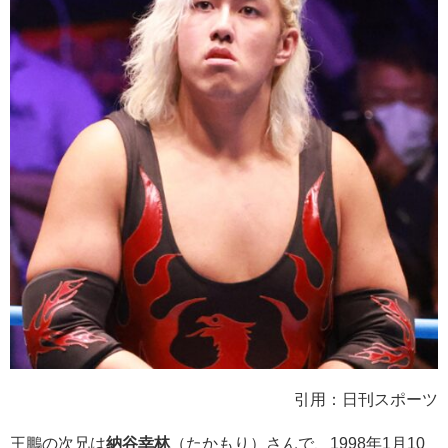
引用：日刊スポーツ
王鵬の次兄は
納谷幸林
（たかもり）さんで、1998年1月10