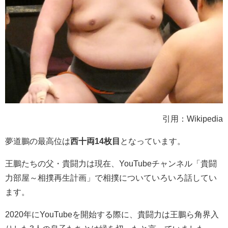
引用：Wikipedia
夢道鵬の最高位は
西十両14枚目
となっています。
王鵬たちの父・貴闘力は現在、YouTubeチャンネル「貴闘
力部屋～相撲再生計画」で相撲についていろいろ話してい
ます。
2020年にYouTubeを開始する際に、貴闘力は王鵬ら角界入