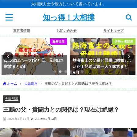
大相撲力士や親方について書いています。
知っ得！大相撲
運営者情報
お問い合わせ
サイトマップ
藤島部屋
伊勢ヶ濱部屋
藤凌駕はハーフ!父と母、兄弟は?
熱海富士の父親と母親は離婚して
家族まとめ!
いた！兄弟は妹一人？家族まと
め！
2026年3月5日
2026年1月22日
ホーム
大嶽部屋
王鵬の父・貴闘力との関係は？現在は絶縁？
大嶽部屋
王鵬の父・貴闘力との関係は？現在は絶縁？
2026年1月11日
2026年1月13日