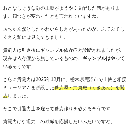
おとなしそうな顔の王鵬がようやく覚醒した感がありま
す。顔つきが変わったとも言われていますね。
坊ちゃん然としたかわいらしさがあったのが、ふてぶてし
くさえ私には見えてきました。
貴闘力は引退後にギャンブル依存症と診断されましたが、
現在は依存症から脱しているものの、
ギャンブルはやって
いる
そうです。
さらに貴闘力は2025年12月に、栃木県鹿沼市で土俵と相撲
ミュージアムを併設した
蕎麦屋・力貴庵（りきあん）を開
店
しました。
そこで引退力士を雇って蕎麦作りを教えるそうです。
貴闘力は引退力士の就職を応援したいみたいですね。