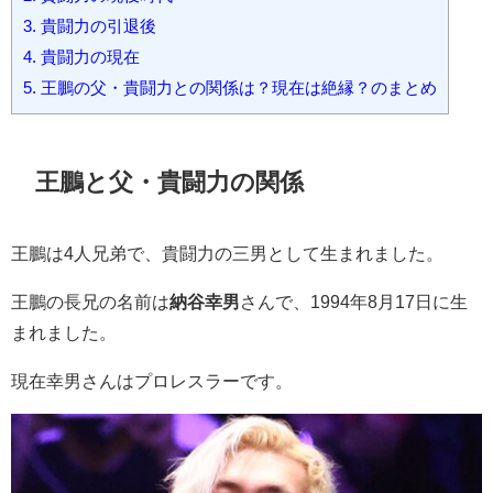
3.
貴闘力の引退後
4.
貴闘力の現在
5.
王鵬の父・貴闘力との関係は？現在は絶縁？のまとめ
王鵬と父・貴闘力の関係
王鵬は4人兄弟で、貴闘力の三男として生まれました。
王鵬の長兄の名前は
納谷幸男
さんで、1994年8月17日に生
まれました。
現在幸男さんはプロレスラーです。