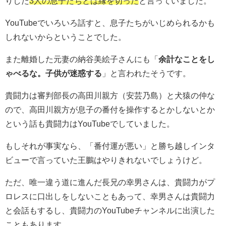
りした
3人の息子たちとは縁を切った
と言っていました。
YouTubeでいろいろ話すと、息子たちがいじめられるかも
しれないからということでした。
また離婚した元妻の納谷美絵子さんにも「
余計なことをし
ゃべるな。子供が迷惑する
」と言われたそうです。
貴闘力は審判部長の高田川親方（安芸乃島）と犬猿の仲な
ので、高田川親方が息子の番付を操作するとかしないとか
という話も貴闘力はYouTubeでしていました。
もしそれが事実なら、「番付運が悪い」と勝ち越しインタ
ビューで言っていた王鵬はやりきれないでしょうけど。
ただ、唯一違う道に進んだ長兄の幸男さんは、貴闘力がプ
ロレスに口出しをしないこともあって、幸男さんは貴闘力
と会話もするし、貴闘力のYouTubeチャンネルに出演した
こともあります。