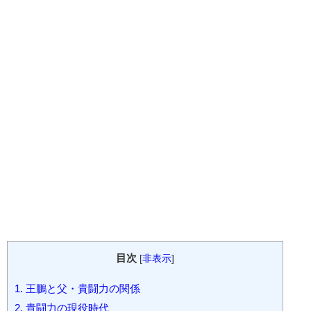
目次
[
非表示
]
1.
王鵬と父・貴闘力の関係
2.
貴闘力の現役時代