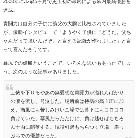
2000年に32歳5ヶ月で史上初の幕尻による幕内最高優勝を
達成。
貴闘力は自分の子供に義父の大鵬と比較されていました
が、優勝インタビューで「ようやく子供に『どうだ。父ち
ゃんだって強いんだぞ』と言える記録が作れました」と言
って喜んだそうです。
幕尻での優勝ということで、いろんな思いもあったでしょ
う。次のような記事がありました。
土俵を下りるやあの無愛想な貴闘力が溢れんばかり
の涙を流し、号泣した。場所前は持病の高血圧に加
え、痛風にも苦しみけいこ場では幕下にもコロコロ
負けていた。幕尻だっただけに、負け越せばもちろ
ん十両に陥落する。現役引退もちらつく立場、崖っ
ぷちでの優勝だった。