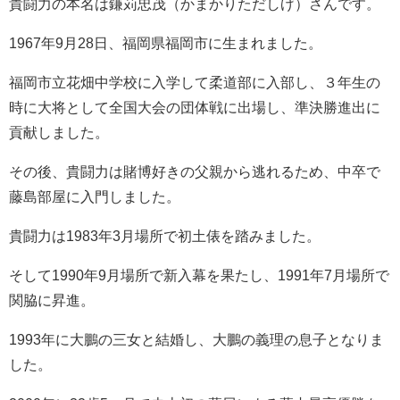
貴闘力の本名は鎌苅忠茂（かまかりただしげ）さんです。
1967年9月28日、福岡県福岡市に生まれました。
福岡市立花畑中学校に入学して柔道部に入部し、３年生の
時に大将として全国大会の団体戦に出場し、準決勝進出に
貢献しました。
その後、貴闘力は賭博好きの父親から逃れるため、中卒で
藤島部屋に入門しました。
貴闘力は1983年3月場所で初土俵を踏みました。
そして1990年9月場所で新入幕を果たし、1991年7月場所で
関脇に昇進。
1993年に大鵬の三女と結婚し、大鵬の義理の息子となりま
した。