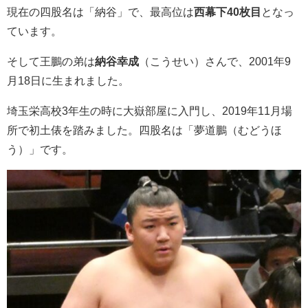
現在の四股名は「納谷」で、最高位は
西幕下40枚目
となっ
ています。
そして王鵬の弟は
納谷幸成
（こうせい）さんで、2001年9
月18日に生まれました。
埼玉栄高校3年生の時に大嶽部屋に入門し、2019年11月場
所で初土俵を踏みました。四股名は「夢道鵬（むどうほ
う）」です。