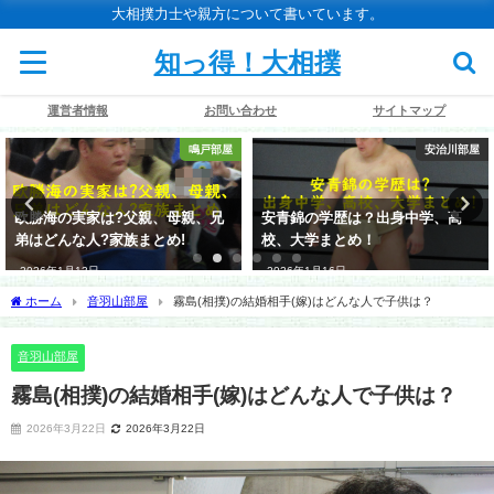
大相撲力士や親方について書いています。
知っ得！大相撲
運営者情報
お問い合わせ
サイトマップ
鳴戸部屋
安治川部屋
欧勝海の実家は?父親、母親、兄
安青錦の学歴は？出身中学、高
弟はどんな人?家族まとめ!
校、大学まとめ！
2026年1月13日
2026年1月16日
ホーム
音羽山部屋
霧島(相撲)の結婚相手(嫁)はどんな人で子供は？
音羽山部屋
霧島(相撲)の結婚相手(嫁)はどんな人で子供は？
2026年3月22日
2026年3月22日