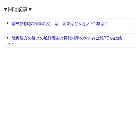
▼関連記事▼
霧島(相撲)の実家の父、母、兄弟はどんな人?性格は?
陸奥親方の嫁との離婚理由と再婚相手のおかみは誰?子供は娘一
人?