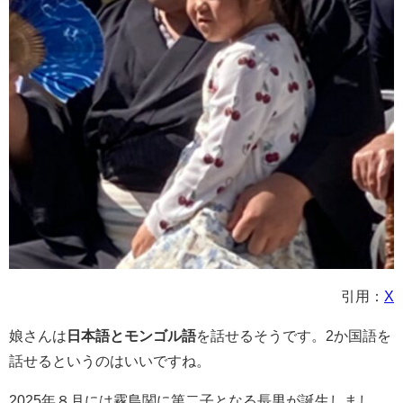
引用：
X
娘さんは
日本語とモンゴル語
を話せるそうです。2か国語を
話せるというのはいいですね。
2025年８月には霧島関に第二子となる長男が誕生しまし