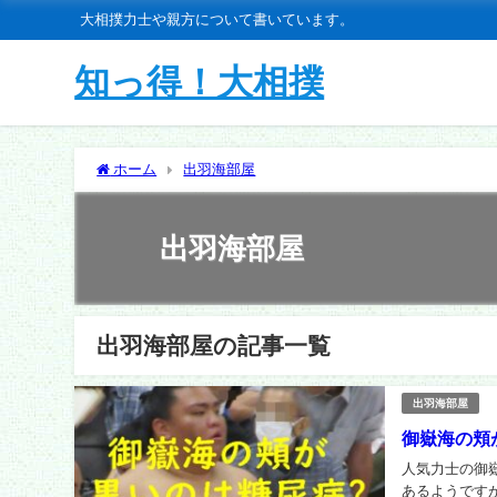
大相撲力士や親方について書いています。
知っ得！大相撲
ホーム
出羽海部屋
出羽海部屋
出羽海部屋の記事一覧
出羽海部屋
御嶽海の頬
人気力士の御
あるようですが