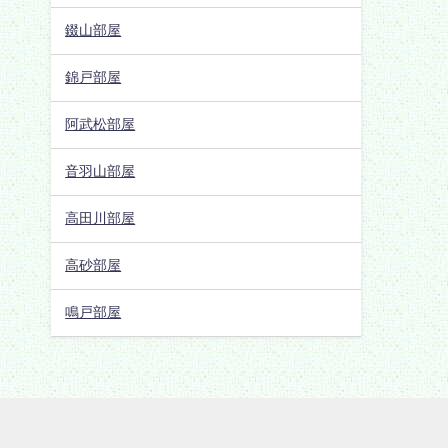
錣山部屋
錦戸部屋
阿武松部屋
音羽山部屋
高田川部屋
高砂部屋
鳴戸部屋
知っ得！大相撲 All Rights Reserved.