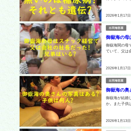
2026年1月17日
出羽海部屋
御嶽海の母
御嶽海関の母
ていて、父は
2026年1月17日
出羽海部屋
御嶽海の奥
御嶽海が結婚
か。また子供は
2026年1月13日