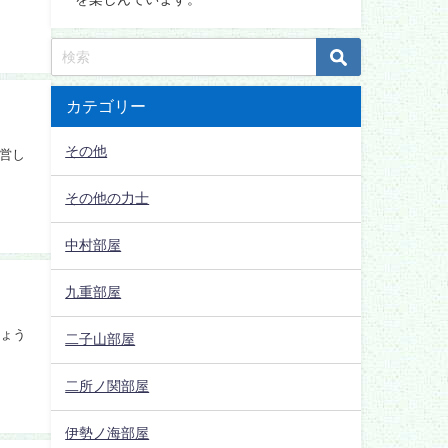
カテゴリー
その他
営し
その他の力士
中村部屋
九重部屋
しょう
二子山部屋
二所ノ関部屋
伊勢ノ海部屋