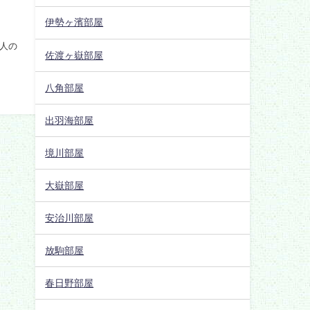
伊勢ヶ濱部屋
人の
佐渡ヶ嶽部屋
八角部屋
出羽海部屋
境川部屋
大嶽部屋
安治川部屋
放駒部屋
春日野部屋