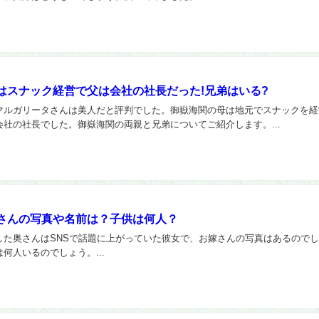
はスナック経営で父は会社の社長だった!兄弟はいる?
マルガリータさんは美人だと評判でした。御嶽海関の母は地元でスナックを経
会社の社長でした。御嶽海関の両親と兄弟についてご紹介します。...
さんの写真や名前は？子供は何人？
した奥さんはSNSで話題に上がっていた彼女で、お嫁さんの写真はあるので
何人いるのでしょう。...