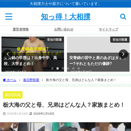
大相撲力士や親方について書いています。
知っ得！大相撲
運営者情報
お問い合わせ
サイトマップ
安治川部屋
安治川部屋
安青錦の学歴は？出身中学、高
安青錦の背中と肩のあざはタトゥ
校、大学まとめ！
ー?それともただの傷跡?
2026年1月16日
2026年1月16日
ホーム
春日野部屋
栃大海の父と母、兄弟はどんな人？家族まとめ！
春日野部屋
栃大海の父と母、兄弟はどんな人？家族まとめ！
2026年1月18日
2026年1月18日