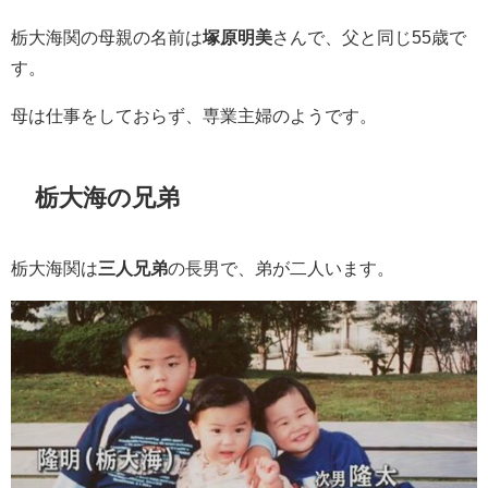
栃大海関の母親の名前は
塚原明美
さんで、父と同じ55歳で
す。
母は仕事をしておらず、専業主婦のようです。
栃大海の兄弟
栃大海関は
三人兄弟
の長男で、弟が二人います。