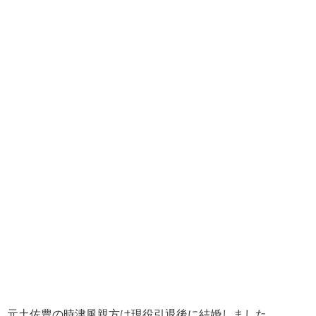
元土佐豊の時津風親方は現役引退後に結婚しました。