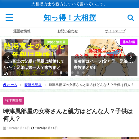
大相撲力士や親方について書いています。
知っ得！大相撲
運営者情報
お問い合わせ
サイトマップ
伊勢ヶ濱部屋
藤島部屋
熱海富士の父親と母親は離婚して
藤凌駕はハーフ!父と母、兄弟は?
いた！兄弟は妹一人？家族まと
家族まとめ!
め！
2026年3月5日
2026年1月22日
ホーム
時津風部屋
時津風部屋の女将さんと親方はどんな人？子供は何人？
時津風部屋
時津風部屋の女将さんと親方はどんな人？子供は
何人？
2026年1月14日
2026年1月14日