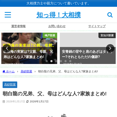
大相撲力士や親方について書いています。
知っ得！大相撲
運営者情報
お問い合わせ
サイトマップ
鳴戸部屋
安治川部屋
欧勝海の実家は?父親、母親、兄
安青錦の背中と肩のあざはタトゥ
弟はどんな人?家族まとめ!
ー?それともただの傷跡?
2026年1月13日
2026年1月16日
ホーム
高砂部屋
朝白龍の兄弟、父、母はどんな人?家族まとめ!
高砂部屋
朝白龍の兄弟、父、母はどんな人?家族まとめ!
2026年1月17日
2026年1月17日