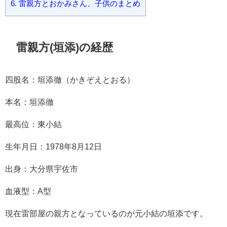
6.
雷親方とおかみさん、子供のまとめ
雷親方(垣添)の経歴
四股名：垣添徹（かきぞえとおる）
本名：垣添徹
最高位：東小結
生年月日：1978年8月12日
出身：大分県宇佐市
血液型：A型
現在雷部屋の親方となっているのが元小結の垣添です。