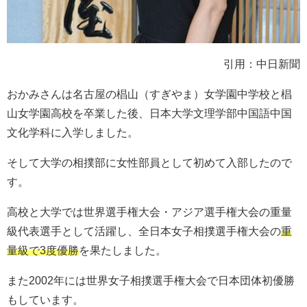
引用：中日新聞
おかみさんは名古屋の椙山（すぎやま）女学園中学校と椙
山女学園高校を卒業した後、日本大学
文理学部中国語中国
文化学科
に入学しました。
そして大学の相撲部に女性部員として初めて入部したので
す。
高校と大学では世界選手権大会・アジア選手権大会の重量
級代表選手として活躍し、全日本女子相撲選手権大会の
重
量級で3度優勝
を果たしました。
また2002年には世界女子相撲選手権大会で日本団体初優勝
もしています。