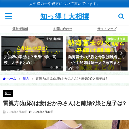
大相撲力士や親方について書いています。
知っ得！大相撲
運営者情報
お問い合わせ
サイトマップ
安治川部屋
伊勢ヶ濱部屋
安青錦の学歴は？出身中学、高
熱海富士の父親と母親は離婚して
校、大学まとめ！
いた！兄弟は妹一人？家族まと
め！
2026年1月16日
2026年1月22日
ホーム
親方
雷親方(垣添)は妻(おかみさん)と離婚?娘と息子は?
親方
雷親方(垣添)は妻(おかみさん)と離婚?娘と息子は?
2026年5月30日
2026年5月30日